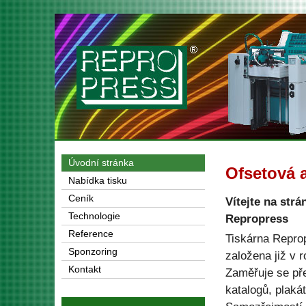
Úvodní stránka
Ofsetová a
Nabídka tisku
Ceník
Vítejte na strá
Technologie
Repropress
Reference
Tiskárna Repro
Sponzoring
založena již v 
Kontakt
Zaměřuje se pře
katalogů, plaká