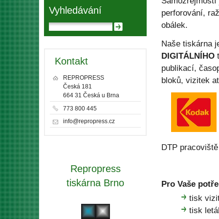
Samozřejmostí j
Vyhledávání
perforování, ra
obálek.
Naše tiskárna 
DIGITÁLNÍHO
t
Kontakt
publikací, časo
REPROPRESS
bloků, vizitek a
Česká 181
664 31 Česká u Brna
773 800 445
info@repropress.cz
DTP pracoviště 
Repropress
tiskárna Brno
Pro Vaše potře
tisk vizi
tisk let