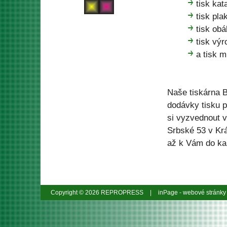
tisk kat
tisk pla
tisk obá
tisk vý
a tisk m
Naše tiskárna B
dodávky tisku p
si vyzvednout 
Srbské 53 v Krá
až k Vám do ka
Copyright © 2026 REPROPRESS
|
inPage -
webové stránky